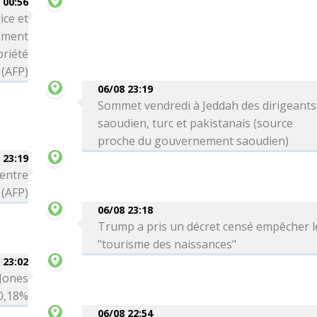
00:56
ice et
ement
priété
 (AFP)
06/08 23:19
Sommet vendredi à Jeddah des dirigeants
saoudien, turc et pakistanais (source
proche du gouvernement saoudien)
 23:19
 entre
 (AFP)
06/08 23:18
Trump a pris un décret censé empêcher l
"tourisme des naissances"
 23:02
 Jones
-0,18%
06/08 22:54