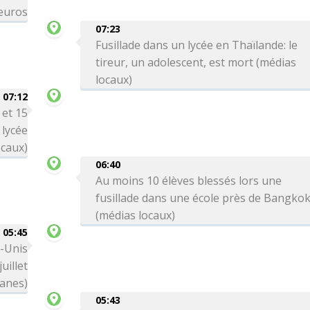
'euros
07:23
Fusillade dans un lycée en Thaïlande: le
tireur, un adolescent, est mort (médias
locaux)
07:12
 et 15
 lycée
ocaux)
06:40
Au moins 10 élèves blessés lors une
fusillade dans une école près de Bangko
(médias locaux)
05:45
s-Unis
uillet
anes)
05:43