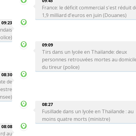
09:45
France: le déficit commercial s'est réduit 
1,9 milliard d'euros en juin (Douanes)
09:23
andais
olice)
09:09
Tirs dans un lycée en Thaïlande: deux
personnes retrouvées mortes au domicil
du tireur (police)
08:30
te de
mestre
Insee)
08:27
Fusillade dans un lycée en Thaïlande : au
moins quatre morts (ministre)
08:08
ord au