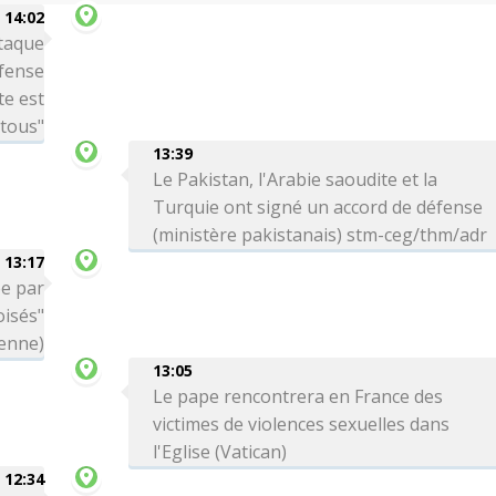
14:02
ttaque
éfense
te est
 tous"
13:39
Le Pakistan, l'Arabie saoudite et la
Turquie ont signé un accord de défense
(ministère pakistanais) stm-ceg/thm/adr
13:17
ée par
oisés"
ienne)
13:05
Le pape rencontrera en France des
victimes de violences sexuelles dans
l'Eglise (Vatican)
12:34