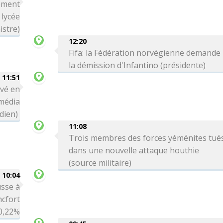
rement
 lycée
istre)
12:20
Fifa: la Fédération norvégienne demande
la démission d'Infantino (présidente)
11:51
ivé en
média
dien)
11:08
Trois membres des forces yéménites tué
dans une nouvelle attaque houthie
(source militaire)
10:04
sse à
ncfort
0,22%