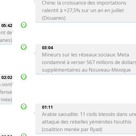
Chine: la croissance des importations
ralentit à +27,5% sur un an en juillet
(Douanes)
05:42
ent de
uanes)
03:04
Mineurs sur les réseaux sociaux: Meta
condamné à verser 567 millions de dollar
supplémentaires au Nouveau-Mexique
02:02
n vont
éfense
armée)
01:11
Arabie saoudite: 11 civils blessés dans un
attaque des rebelles yéménites houthis
(coalition menée par Ryad)