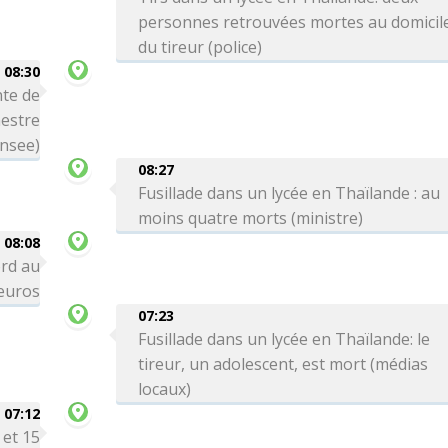
personnes retrouvées mortes au domicil
du tireur (police)
08:30
te de
mestre
Insee)
08:27
Fusillade dans un lycée en Thaïlande : au
moins quatre morts (ministre)
08:08
ord au
'euros
07:23
Fusillade dans un lycée en Thaïlande: le
tireur, un adolescent, est mort (médias
locaux)
07:12
 et 15