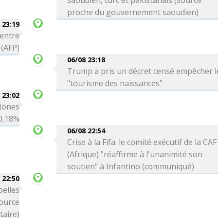
saoudien, turc et pakistanais (source
proche du gouvernement saoudien)
 23:19
 entre
 (AFP)
06/08 23:18
Trump a pris un décret censé empêcher l
"tourisme des naissances"
 23:02
 Jones
-0,18%
06/08 22:54
Crise à la Fifa: le comité exécutif de la CAF
(Afrique) "réaffirme à l'unanimité son
soutien" à Infantino (communiqué)
 22:50
belles
source
itaire)