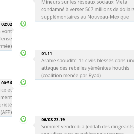
Mineurs sur les réseaux sociaux: Meta
condamné à verser 567 millions de dollar
supplémentaires au Nouveau-Mexique
02:02
n vont
éfense
armée)
01:11
Arabie saoudite: 11 civils blessés dans un
attaque des rebelles yéménites houthis
(coalition menée par Ryad)
00:56
ice et
ement
priété
 (AFP)
06/08 23:19
Sommet vendredi à Jeddah des dirigeants