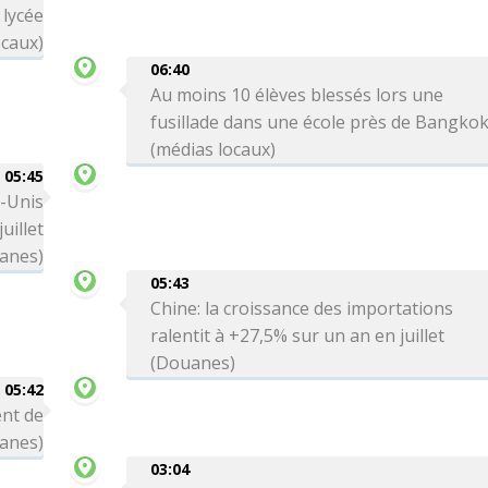
 lycée
ocaux)
06:40
Au moins 10 élèves blessés lors une
fusillade dans une école près de Bangko
(médias locaux)
05:45
s-Unis
uillet
anes)
05:43
Chine: la croissance des importations
ralentit à +27,5% sur un an en juillet
(Douanes)
05:42
ent de
uanes)
03:04