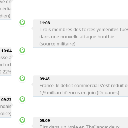
ivé en
média
dien)
11:08
Trois membres des forces yéménites tué
dans une nouvelle attaque houthie
(source militaire)
10:04
sse à
ncfort
0,22%
09:45
France: le déficit commercial s'est réduit 
1,9 milliard d'euros en juin (Douanes)
09:23
andais
olice)
09:09
Tirs dans un lycée en Thaïlande: deux