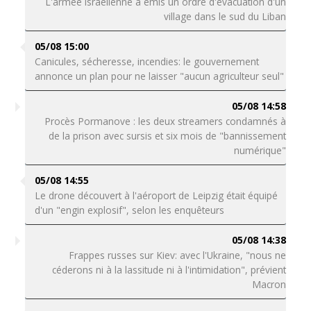
L'armée israélienne a émis un ordre d'évacuation d'un
village dans le sud du Liban
05/08 15:00
Canicules, sécheresse, incendies: le gouvernement
annonce un plan pour ne laisser "aucun agriculteur seul"
05/08 14:58
Procès Pormanove : les deux streamers condamnés à
de la prison avec sursis et six mois de "bannissement
numérique"
05/08 14:55
Le drone découvert à l'aéroport de Leipzig était équipé
d'un "engin explosif", selon les enquêteurs
05/08 14:38
Frappes russes sur Kiev: avec l'Ukraine, "nous ne
céderons ni à la lassitude ni à l'intimidation", prévient
Macron