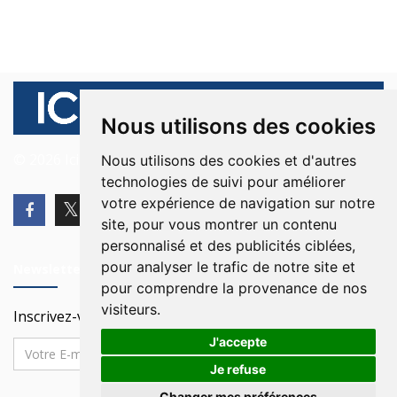
Nous utilisons des cookies
© 2026 Ici Beyrouth. Tous les droits sont réservés.
Nous utilisons des cookies et d'autres
technologies de suivi pour améliorer
votre expérience de navigation sur notre
site, pour vous montrer un contenu
personnalisé et des publicités ciblées,
pour analyser le trafic de notre site et
Newsletter
pour comprendre la provenance de nos
visiteurs.
Inscrivez-vous à notre Newsletter
J'accepte
Je refuse
Changer mes préférences