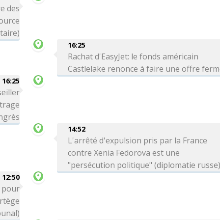
e des
source
itaire)
16:25
Rachat d'EasyJet: le fonds américain
Castlelake renonce à faire une offre fer
16:25
eiller
trage
ngrès
14:52
L'arrêté d'expulsion pris par la France
contre Xenia Fedorova est une
"persécution politique" (diplomatie russe
12:50
é pour
ortège
bunal)