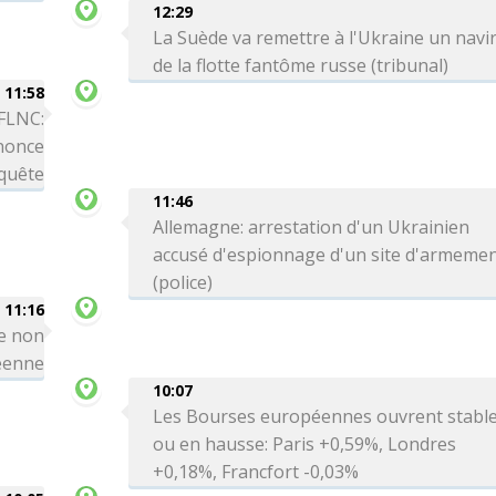
12:29
La Suède va remettre à l'Ukraine un navi
de la flotte fantôme russe (tribunal)
11:58
 FLNC:
nnonce
nquête
11:46
Allemagne: arrestation d'un Ukrainien
accusé d'espionnage d'un site d'armeme
(police)
11:16
le non
réenne
10:07
Les Bourses européennes ouvrent stabl
ou en hausse: Paris +0,59%, Londres
+0,18%, Francfort -0,03%