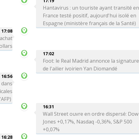
17:19
Hantavirus : un touriste ayant transité e
France testé positif, aujourd'hui isolé en
Espagne (ministère français de la Santé)
17:08
rachat
ollars
17:02
Foot: le Real Madrid annonce la signatur
de l'ailier ivoirien Yan Diomandé
16:56
 dans
icales
l'AFP)
16:31
Wall Street ouvre en ordre dispersé: Dow
Jones +0,17%, Nasdaq -0,36%, S&P 500
+0,07%
16:28