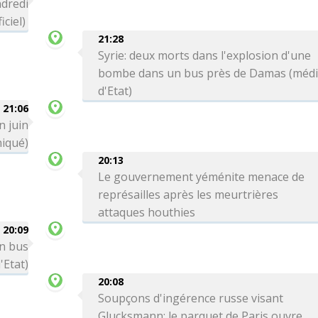
ndredi
iciel)
21:28
Syrie: deux morts dans l'explosion d'une
bombe dans un bus près de Damas (méd
d'Etat)
21:06
n juin
iqué)
20:13
Le gouvernement yéménite menace de
représailles après les meurtrières
attaques houthies
20:09
un bus
'Etat)
20:08
Soupçons d'ingérence russe visant
Glucksmann: le parquet de Paris ouvre