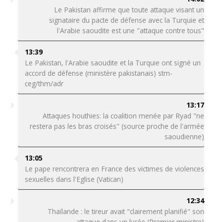
Le Pakistan affirme que toute attaque visant un
signataire du pacte de défense avec la Turquie et
l'Arabie saoudite est une "attaque contre tous"
13:39
Le Pakistan, l'Arabie saoudite et la Turquie ont signé un
accord de défense (ministère pakistanais) stm-
ceg/thm/adr
13:17
Attaques houthies: la coalition menée par Ryad "ne
restera pas les bras croisés" (source proche de l'armée
saoudienne)
13:05
Le pape rencontrera en France des victimes de violences
sexuelles dans l'Eglise (Vatican)
12:34
Thaïlande : le tireur avait "clairement planifié" son
attaque dans un lycée (Premier ministre)