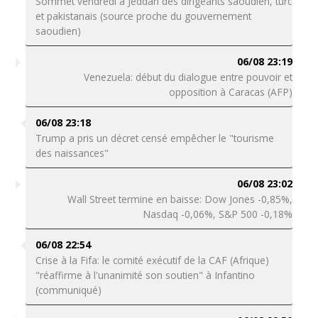
Sommet vendredi à Jeddah des dirigeants saoudien, turc
et pakistanais (source proche du gouvernement
saoudien)
06/08 23:19
Venezuela: début du dialogue entre pouvoir et
opposition à Caracas (AFP)
06/08 23:18
Trump a pris un décret censé empêcher le "tourisme
des naissances"
06/08 23:02
Wall Street termine en baisse: Dow Jones -0,85%,
Nasdaq -0,06%, S&P 500 -0,18%
06/08 22:54
Crise à la Fifa: le comité exécutif de la CAF (Afrique)
"réaffirme à l'unanimité son soutien" à Infantino
(communiqué)