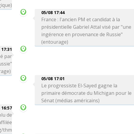
ique)
05/08 17:44
France : l'ancien PM et candidat à la
présidentielle Gabriel Attal visé par "une
ingérence en provenance de Russie"
(entourage)
 17:31
sé par
ssie"
rage)
05/08 17:01
Le progressiste El-Sayed gagne la
primaire démocrate du Michigan pour le
Sénat (médias américains)
 16:57
olu de
ffilée
bg/thm