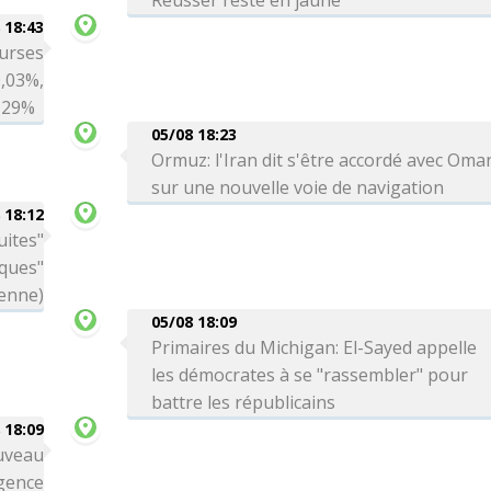
Reusser reste en jaune
 18:43
ourses
0,03%,
0,29%
05/08 18:23
Ormuz: l'Iran dit s'être accordé avec Oma
sur une nouvelle voie de navigation
 18:12
uites"
aques"
ienne)
05/08 18:09
Primaires du Michigan: El-Sayed appelle
les démocrates à se "rassembler" pour
battre les républicains
 18:09
uveau
gence