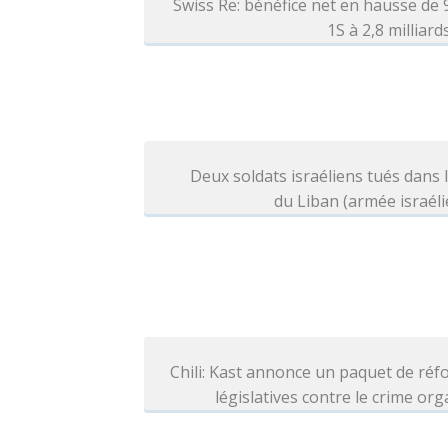
Swiss Re: bénéfice net en hausse de
1S à 2,8 milliar
Deux soldats israéliens tués dans 
du Liban (armée israél
Chili: Kast annonce un paquet de ré
législatives contre le crime or