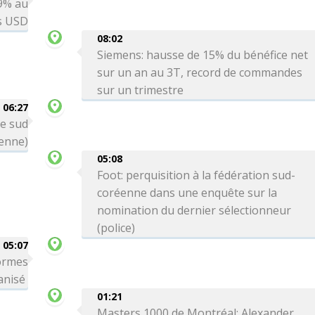
 9% au
ds USD
08:02
Siemens: hausse de 15% du bénéfice net
sur un an au 3T, record de commandes
sur un trimestre
06:27
le sud
ienne)
05:08
Foot: perquisition à la fédération sud-
coréenne dans une enquête sur la
nomination du dernier sélectionneur
(police)
05:07
formes
ganisé
01:21
Masters 1000 de Montréal: Alexander