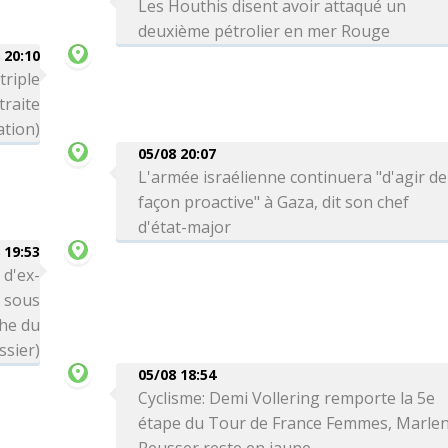
Les Houthis disent avoir attaqué un
deuxième pétrolier en mer Rouge
 20:10
triple
traite
ation)
05/08 20:07
L'armée israélienne continuera "d'agir de
façon proactive" à Gaza, dit son chef
d'état-major
 19:53
 d'ex-
é sous
che du
ssier)
05/08 18:54
Cyclisme: Demi Vollering remporte la 5e
étape du Tour de France Femmes, Marle