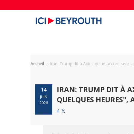
Accueil
Iran: Trump dit à Axios qu'un accord sera sig
IRAN: TRUMP DIT À 
14
JUIN
QUELQUES HEURES", A
2026