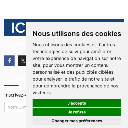
Nous utilisons des cookies
© 2026 Ici Beyrouth. Tous les droits sont réservés.
Nous utilisons des cookies et d'autres
technologies de suivi pour améliorer
votre expérience de navigation sur notre
site, pour vous montrer un contenu
personnalisé et des publicités ciblées,
pour analyser le trafic de notre site et
Newsletter
pour comprendre la provenance de nos
visiteurs.
Inscrivez-vous à notre Newsletter
J'accepte
Je refuse
Changer mes préférences