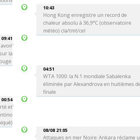
itions
10:43
Hong Kong enregistre un record de
chaleur absolu à 36,9°C (observatoire
météo) cla/tmt/cel
09:41
 avoir
sur la
Rouge
04:51
WTA 1000: la N.1 mondiale Sabalenka
éliminée par Alexandrova en huitièmes d
finale
00:54
rté et
antino
iqué)
08/08 21:05
Attaques en mer Noire: Ankara réclame 