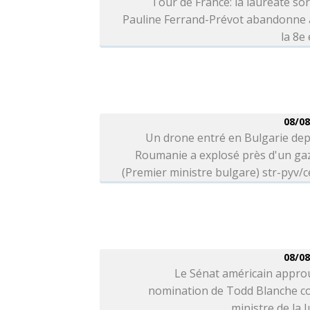
Tour de France: la lauréate so
Pauline Ferrand-Prévot abandonne 
la 8e
08/08
Un drone entré en Bulgarie dep
Roumanie a explosé près d'un ga
(Premier ministre bulgare) str-pyv/c
08/08
Le Sénat américain appro
nomination de Todd Blanche 
ministre de la J