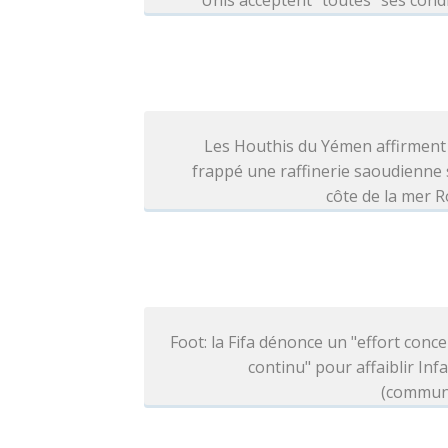
Unis acceptent "toutes" ses cond
Les Houthis du Yémen affirment
frappé une raffinerie saoudienne 
côte de la mer 
Foot: la Fifa dénonce un "effort conce
continu" pour affaiblir Inf
(commun