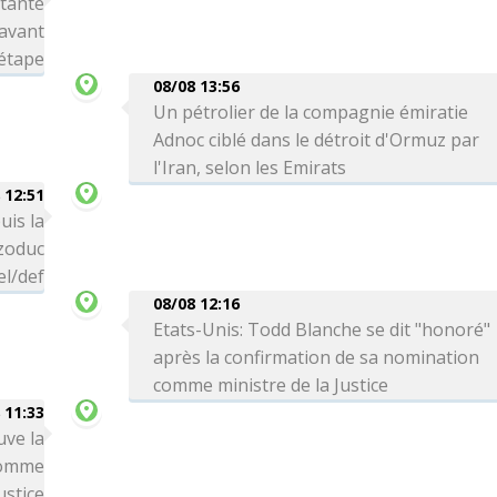
rtante
avant
 étape
08/08 13:56
Un pétrolier de la compagnie émiratie
Adnoc ciblé dans le détroit d'Ormuz par
l'Iran, selon les Emirats
 12:51
uis la
zoduc
el/def
08/08 12:16
Etats-Unis: Todd Blanche se dit "honoré"
après la confirmation de sa nomination
comme ministre de la Justice
 11:33
uve la
comme
ustice