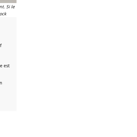
t. Si le
ock
f
e est
en