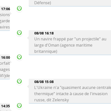
Défense)
 17:06
ssions
 garde
avires
08/08 16:18
Un navire frappé par "un projectile" au
large d'Oman (agence maritime
britannique)
 16:00
orfait
 nages
if/jde
08/08 15:08
L'Ukraine n'a "quasiment aucune central
thermique" intacte à cause de l'invasion
russe, dit Zelensky
 14:35