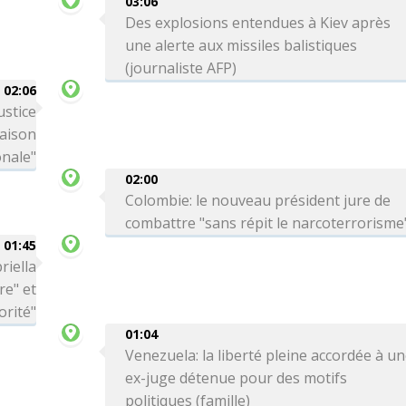
03:06
Des explosions entendues à Kiev après
une alerte aux missiles balistiques
(journaliste AFP)
02:06
ustice
Maison
onale"
02:00
Colombie: le nouveau président jure de
combattre "sans répit le narcoterrorisme
01:45
riella
re" et
orité"
01:04
Venezuela: la liberté pleine accordée à u
ex-juge détenue pour des motifs
politiques (famille)