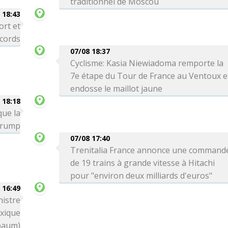
traditionnel de Moscou
 18:43
ort et
ecords
07/08 18:37
Cyclisme: Kasia Niewiadoma remporte la
7e étape du Tour de France au Ventoux e
endosse le maillot jaune
 18:18
que la
 Trump
07/08 17:40
Trenitalia France annonce une command
de 19 trains à grande vitesse à Hitachi
pour "environ deux milliards d'euros"
 16:49
nistre
exique
baum)