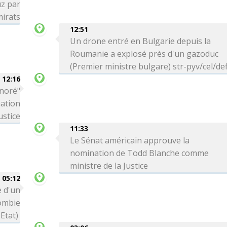
uz par
mirats
12:51
Un drone entré en Bulgarie depuis la
Roumanie a explosé près d'un gazoduc
(Premier ministre bulgare) str-pyv/cel/de
12:16
onoré"
nation
ustice
11:33
Le Sénat américain approuve la
nomination de Todd Blanche comme
ministre de la Justice
05:12
 d'un
lombie
Etat)