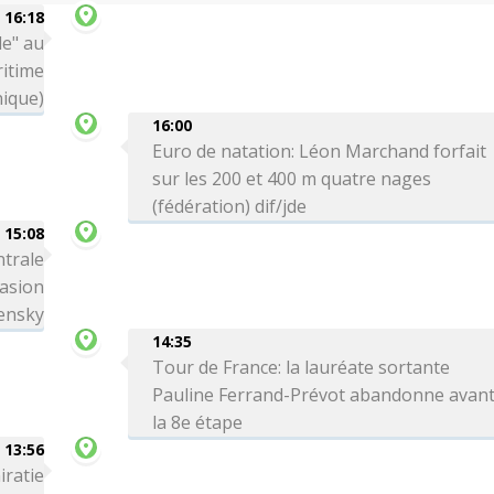
16:18
le" au
itime
nique)
16:00
Euro de natation: Léon Marchand forfait
sur les 200 et 400 m quatre nages
(fédération) dif/jde
15:08
ntrale
vasion
lensky
14:35
Tour de France: la lauréate sortante
Pauline Ferrand-Prévot abandonne avan
la 8e étape
13:56
iratie