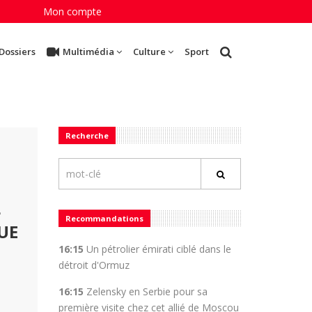
Mon compte
Dossiers
Multimédia
Culture
Sport
Recherche
L
Recommandations
UE
16:15
Un pétrolier émirati ciblé dans le
détroit d'Ormuz
16:15
Zelensky en Serbie pour sa
première visite chez cet allié de Moscou