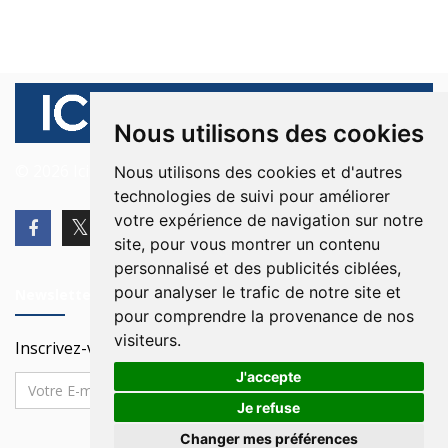
Nous utilisons des cookies
© 2026 Ici Beyrouth. Tous les droits sont réservés.
Nous utilisons des cookies et d'autres
technologies de suivi pour améliorer
votre expérience de navigation sur notre
site, pour vous montrer un contenu
personnalisé et des publicités ciblées,
pour analyser le trafic de notre site et
Newsletter
pour comprendre la provenance de nos
visiteurs.
Inscrivez-vous à notre Newsletter
J'accepte
Je refuse
Changer mes préférences