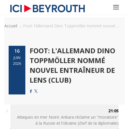
Accueil
Foot: l'Allemand Dino Toppmöller nommé nouvel ...
FOOT: L'ALLEMAND DINO
16
JUIN
TOPPMÖLLER NOMMÉ
2026
NOUVEL ENTRAÎNEUR DE
LENS (CLUB)
21:05
Attaques en mer Noire: Ankara réclame un "moratoire"
à la Russie et l'Ukraine (chef de la diplomatie)