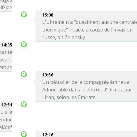
if/jde
15:08
L'Ukraine n'a "quasiment aucune central
thermique" intacte à cause de l'invasion
russe, dit Zelensky
14:35
rtante
avant
 étape
13:56
Un pétrolier de la compagnie émiratie
Adnoc ciblé dans le détroit d'Ormuz par
l'Iran, selon les Emirats
12:51
uis la
zoduc
el/def
12:16