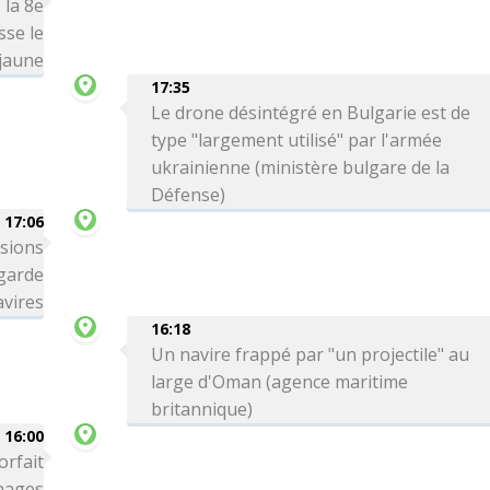
 la 8e
sse le
 jaune
17:35
Le drone désintégré en Bulgarie est de
type "largement utilisé" par l'armée
ukrainienne (ministère bulgare de la
Défense)
17:06
ssions
 garde
avires
16:18
Un navire frappé par "un projectile" au
large d'Oman (agence maritime
britannique)
16:00
orfait
 nages