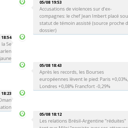
05/08 19:53
Accusations de violences sur d'ex-
compagnes: le chef Jean Imbert placé so
statut de témoin assisté (source proche 
dossier)
 18:54
 la 5e
arlen
 jaune
05/08 18:43
Après les records, les Bourses
européennes lèvent le pied: Paris +0,03%
Londres +0,08% Francfort -0,29%
 18:23
c Oman
gation
05/08 18:12
Les relations Brésil-Argentine "réduites"