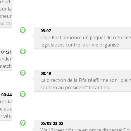
n sud-
ur la
onneur
olice)
05:07
Chili: Kast annonce un paquet de réform
législatives contre le crime organisé
01:21
ander
 match
00:49
La direction de la Fifa réaffirme son "plei
soutien au président" Infantino.
00:44
rès la
re aux
rivés.
05/08 23:02
Wall Street clôture en ordre dispersé: Do