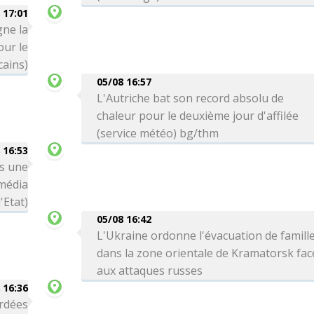
 17:01
gne la
ur le
cains)
05/08 16:57
L'Autriche bat son record absolu de
chaleur pour le deuxième jour d'affilée
(service météo) bg/thm
 16:53
ns une
(média
'Etat)
05/08 16:42
L'Ukraine ordonne l'évacuation de famill
dans la zone orientale de Kramatorsk fac
aux attaques russes
 16:36
rdées