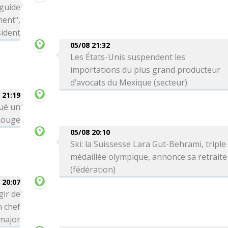
 guide
ment",
sident
05/08 21:32
Les États-Unis suspendent les
importations du plus grand producteur
d’avocats du Mexique (secteur)
 21:19
qué un
Rouge
05/08 20:10
Ski: la Suissesse Lara Gut-Behrami, triple
médaillée olympique, annonce sa retraite
(fédération)
 20:07
gir de
n chef
-major