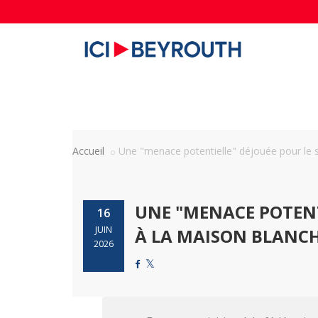
Accueil
Une "menace potentielle" déjouée pour le s
UNE "MENACE POTENT
16
JUIN
À LA MAISON BLANCHE
2026