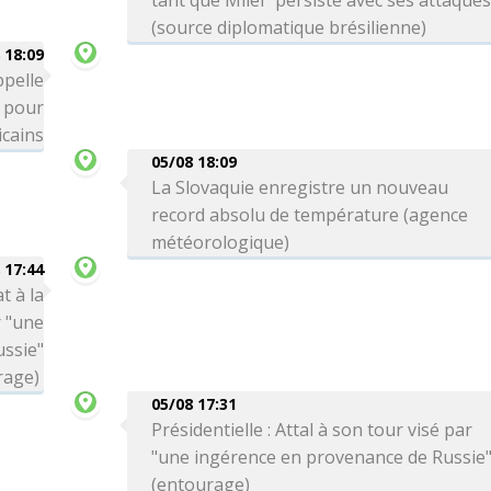
tant que Milei "persiste avec ses attaques
(source diplomatique brésilienne)
 18:09
ppelle
" pour
icains
05/08 18:09
La Slovaquie enregistre un nouveau
record absolu de température (agence
météorologique)
 17:44
t à la
r "une
ssie"
rage)
05/08 17:31
Présidentielle : Attal à son tour visé par
"une ingérence en provenance de Russie
(entourage)