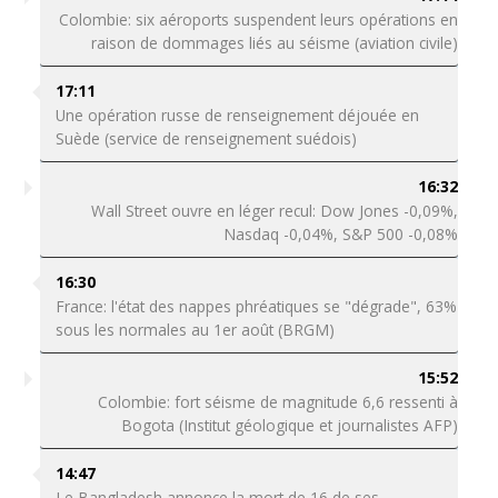
Colombie: six aéroports suspendent leurs opérations en
raison de dommages liés au séisme (aviation civile)
17:11
Une opération russe de renseignement déjouée en
Suède (service de renseignement suédois)
16:32
Wall Street ouvre en léger recul: Dow Jones -0,09%,
Nasdaq -0,04%, S&P 500 -0,08%
16:30
France: l'état des nappes phréatiques se "dégrade", 63%
sous les normales au 1er août (BRGM)
15:52
Colombie: fort séisme de magnitude 6,6 ressenti à
Bogota (Institut géologique et journalistes AFP)
14:47
Le Bangladesh annonce la mort de 16 de ses