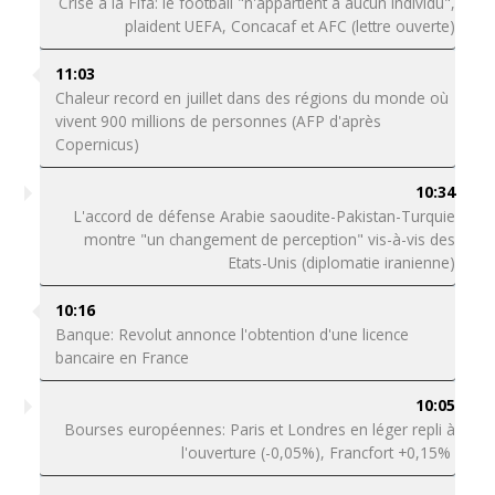
Crise à la Fifa: le football "n'appartient à aucun individu",
plaident UEFA, Concacaf et AFC (lettre ouverte)
11:03
Chaleur record en juillet dans des régions du monde où
vivent 900 millions de personnes (AFP d'après
Copernicus)
10:34
L'accord de défense Arabie saoudite-Pakistan-Turquie
montre "un changement de perception" vis-à-vis des
Etats-Unis (diplomatie iranienne)
10:16
Banque: Revolut annonce l'obtention d'une licence
bancaire en France
10:05
Bourses européennes: Paris et Londres en léger repli à
l'ouverture (-0,05%), Francfort +0,15%