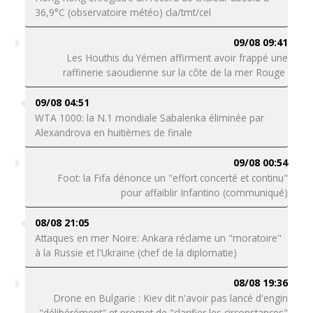
36,9°C (observatoire météo) cla/tmt/cel
09/08 09:41
Les Houthis du Yémen affirment avoir frappé une
raffinerie saoudienne sur la côte de la mer Rouge
09/08 04:51
WTA 1000: la N.1 mondiale Sabalenka éliminée par
Alexandrova en huitièmes de finale
09/08 00:54
Foot: la Fifa dénonce un "effort concerté et continu"
pour affaiblir Infantino (communiqué)
08/08 21:05
Attaques en mer Noire: Ankara réclame un "moratoire"
à la Russie et l'Ukraine (chef de la diplomatie)
08/08 19:36
Drone en Bulgarie : Kiev dit n'avoir pas lancé d'engin
"délibérément" et promet de "clarifier les circonstances"