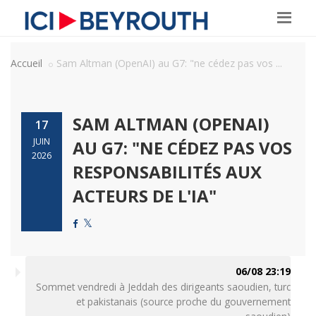
Accueil
Sam Altman (OpenAI) au G7: "ne cédez pas vos ...
SAM ALTMAN (OPENAI)
17
JUIN
AU G7: "NE CÉDEZ PAS VOS
2026
RESPONSABILITÉS AUX
ACTEURS DE L'IA"
06/08 23:19
Sommet vendredi à Jeddah des dirigeants saoudien, turc
et pakistanais (source proche du gouvernement