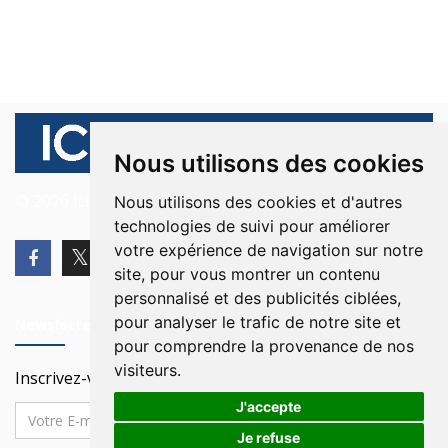
Nous utilisons des cookies
© 2026 Ici Beyrouth. Tous les droits sont réservés.
Nous utilisons des cookies et d'autres
technologies de suivi pour améliorer
votre expérience de navigation sur notre
site, pour vous montrer un contenu
personnalisé et des publicités ciblées,
pour analyser le trafic de notre site et
Newsletter
pour comprendre la provenance de nos
visiteurs.
Inscrivez-vous à notre Newsletter
J'accepte
Je refuse