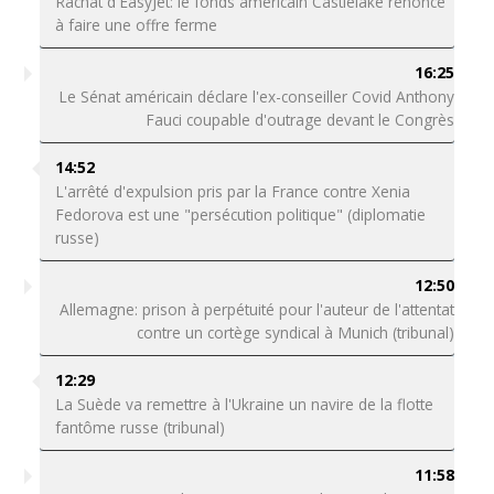
Rachat d'EasyJet: le fonds américain Castlelake renonce
à faire une offre ferme
16:25
Le Sénat américain déclare l'ex-conseiller Covid Anthony
Fauci coupable d'outrage devant le Congrès
14:52
L'arrêté d'expulsion pris par la France contre Xenia
Fedorova est une "persécution politique" (diplomatie
russe)
12:50
Allemagne: prison à perpétuité pour l'auteur de l'attentat
contre un cortège syndical à Munich (tribunal)
12:29
La Suède va remettre à l'Ukraine un navire de la flotte
fantôme russe (tribunal)
11:58