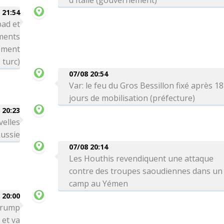
d'Italie (gouvernement)
 21:54
bad et
ements
nement
turc)
07/08 20:54
Var: le feu du Gros Bessillon fixé après 18
jours de mobilisation (préfecture)
 20:23
velles
Russie
07/08 20:14
Les Houthis revendiquent une attaque
contre des troupes saoudiennes dans un
camp au Yémen
 20:00
 Trump
 et va