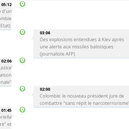
05:12
 d'un
lombie
Etat)
03:06
Des explosions entendues à Kiev après
une alerte aux missiles balistiques
(journaliste AFP)
02:06
ustice
Maison
onale"
02:00
Colombie: le nouveau président jure de
combattre "sans répit le narcoterrorisme
01:45
riella
re" et