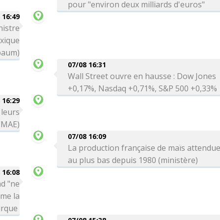
pour "environ deux milliards d'euros"
 16:49
nistre
exique
baum)
07/08 16:31
Wall Street ouvre en hausse : Dow Jones
+0,17%, Nasdaq +0,71%, S&P 500 +0,33%
 16:29
 leurs
 (MAE)
07/08 16:09
La production française de maïs attendu
au plus bas depuis 1980 (ministère)
 16:08
ad "ne
rme la
urque