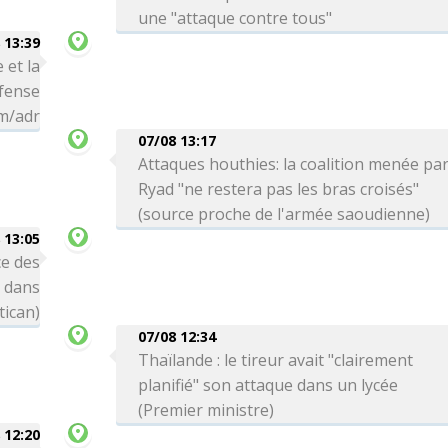
une "attaque contre tous"
 13:39
 et la
éfense
hm/adr
07/08 13:17
Attaques houthies: la coalition menée pa
Ryad "ne restera pas les bras croisés"
(source proche de l'armée saoudienne)
 13:05
e des
s dans
tican)
07/08 12:34
Thaïlande : le tireur avait "clairement
planifié" son attaque dans un lycée
(Premier ministre)
 12:20