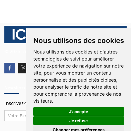
Nous utilisons des cookies
© 2026 Ici Beyrouth. Tous les droits sont réservés.
Nous utilisons des cookies et d'autres
technologies de suivi pour améliorer
votre expérience de navigation sur notre
site, pour vous montrer un contenu
personnalisé et des publicités ciblées,
pour analyser le trafic de notre site et
Newsletter
pour comprendre la provenance de nos
visiteurs.
Inscrivez-vous à notre Newsletter
J'accepte
Je refuse
Changer mes préférences