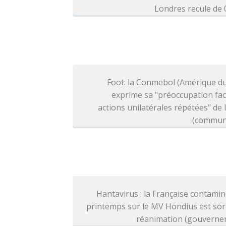
Londres recule de
Foot: la Conmebol (Amérique d
exprime sa "préoccupation fa
actions unilatérales répétées" de l
(commun
Hantavirus : la Française contami
printemps sur le MV Hondius est sor
réanimation (gouverne