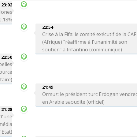
23:02
 Jones
-0,18%
22:54
Crise à la Fifa: le comité exécutif de la CAF
(Afrique) "réaffirme à l'unanimité son
soutien" à Infantino (communiqué)
22:50
belles
source
itaire)
21:49
Ormuz: le président turc Erdogan vendre
en Arabie saoudite (officiel)
21:28
 d'une
média
'Etat)