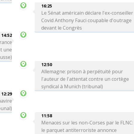
16:25
Le Sénat américain déclare l'ex-conseiller
Covid Anthony Fauci coupable d'outrage
devant le Congrès
14:52
France
st une
russe)
12:50
Allemagne: prison à perpétuité pour
l'auteur de l'attentat contre un cortège
syndical à Munich (tribunal)
12:29
navire
bunal)
11:58
Menaces sur les non-Corses par le FLNC:
le parquet antiterroriste annonce