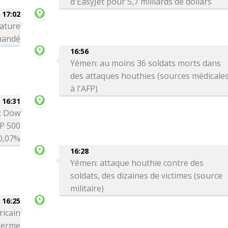
d'EasyJet pour 5,7 milliards de dollars
17:02
nature
omandé
16:56
Yémen: au moins 36 soldats morts dans
des attaques houthies (sources médicale
à l'AFP)
16:31
é: Dow
P 500
0,07%
16:28
Yémen: attaque houthie contre des
soldats, des dizaines de victimes (source
militaire)
16:25
ricain
 ferme