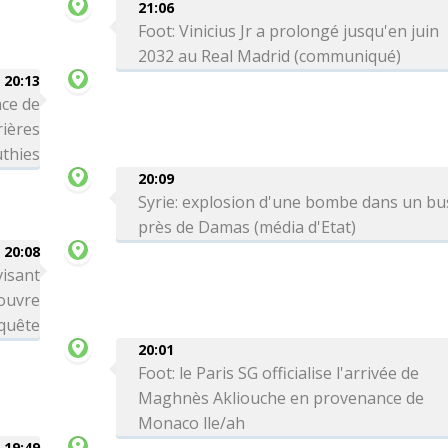
21:06
Foot: Vinicius Jr a prolongé jusqu'en juin
2032 au Real Madrid (communiqué)
20:13
ce de
rières
thies
20:09
Syrie: explosion d'une bombe dans un bu
près de Damas (média d'Etat)
20:08
visant
 ouvre
quête
20:01
Foot: le Paris SG officialise l'arrivée de
Maghnès Akliouche en provenance de
Monaco lle/ah
19:49