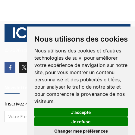
Nous utilisons des cookies
© 2026 Ici Beyrouth. Tous les droits sont réservés.
Nous utilisons des cookies et d'autres
technologies de suivi pour améliorer
votre expérience de navigation sur notre
site, pour vous montrer un contenu
personnalisé et des publicités ciblées,
pour analyser le trafic de notre site et
Newsletter
pour comprendre la provenance de nos
visiteurs.
Inscrivez-vous à notre Newsletter
J'accepte
Je refuse
Changer mes préférences