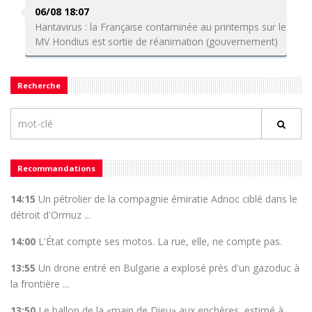
06/08 18:07
Hantavirus : la Française contaminée au printemps sur le
MV Hondius est sortie de réanimation (gouvernement)
Recherche
Recommandations
14:15
Un pétrolier de la compagnie émiratie Adnoc ciblé dans le
détroit d'Ormuz ...
14:00
L'État compte ses motos. La rue, elle, ne compte pas.
13:55
Un drone entré en Bulgarie a explosé près d'un gazoduc à
la frontière ...
13:50
Le ballon de la «main de Dieu» aux enchères, estimé à