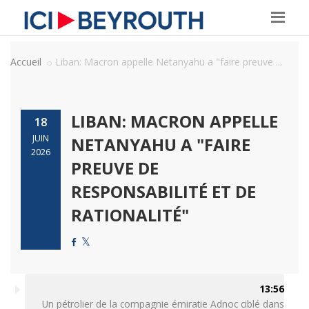
Accueil
Liban: Macron appelle Netanyahu a "faire preuve ...
LIBAN: MACRON APPELLE
18
JUIN
NETANYAHU A "FAIRE
2026
PREUVE DE
RESPONSABILITÉ ET DE
RATIONALITÉ"
13:56
Un pétrolier de la compagnie émiratie Adnoc ciblé dans