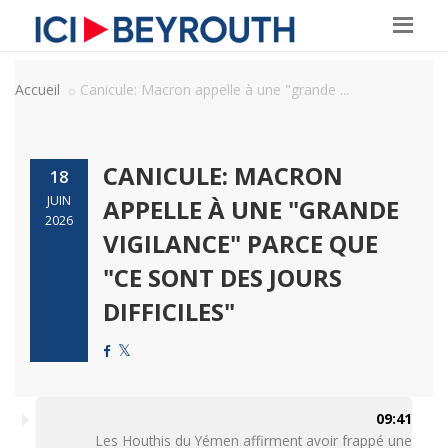
Accueil
Canicule: Macron appelle à une "grande ...
CANICULE: MACRON
18
JUIN
APPELLE À UNE "GRANDE
2026
VIGILANCE" PARCE QUE
"CE SONT DES JOURS
DIFFICILES"
09:41
Les Houthis du Yémen affirment avoir frappé une