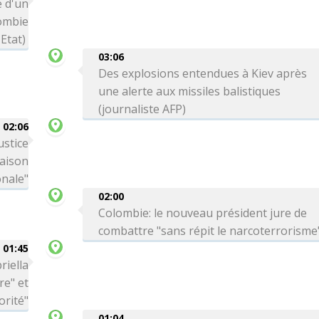
 d'un
lombie
Etat)
03:06
Des explosions entendues à Kiev après
une alerte aux missiles balistiques
(journaliste AFP)
02:06
ustice
Maison
onale"
02:00
Colombie: le nouveau président jure de
combattre "sans répit le narcoterrorisme
01:45
riella
re" et
orité"
01:04