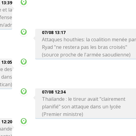
 13:39
 et la
éfense
hm/adr
07/08 13:17
Attaques houthies: la coalition menée pa
Ryad "ne restera pas les bras croisés"
(source proche de l'armée saoudienne)
 13:05
e des
s dans
tican)
07/08 12:34
Thaïlande : le tireur avait "clairement
planifié" son attaque dans un lycée
(Premier ministre)
 12:20
emande