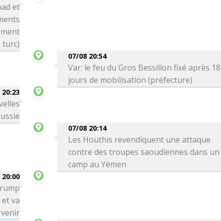
bad et
ements
nement
turc)
07/08 20:54
Var: le feu du Gros Bessillon fixé après 18
jours de mobilisation (préfecture)
 20:23
velles
Russie
07/08 20:14
Les Houthis revendiquent une attaque
contre des troupes saoudiennes dans un
camp au Yémen
 20:00
 Trump
 et va
venir