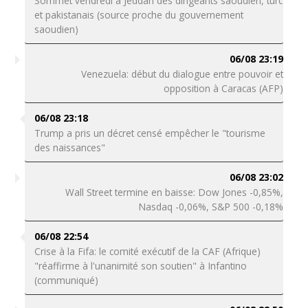
Sommet vendredi à Jeddah des dirigeants saoudien, turc
et pakistanais (source proche du gouvernement
saoudien)
06/08 23:19
Venezuela: début du dialogue entre pouvoir et
opposition à Caracas (AFP)
06/08 23:18
Trump a pris un décret censé empêcher le "tourisme
des naissances"
06/08 23:02
Wall Street termine en baisse: Dow Jones -0,85%,
Nasdaq -0,06%, S&P 500 -0,18%
06/08 22:54
Crise à la Fifa: le comité exécutif de la CAF (Afrique)
"réaffirme à l'unanimité son soutien" à Infantino
(communiqué)