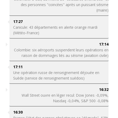
des personnes "coincées" après un puissant séisme
(maire)
17:27
Canicule: 43 départements en alerte orange mardi
(Météo-France)
17:14
Colombie: six aéroports suspendent leurs opérations en
raison de dommages liés au séisme (aviation civile)
17:11
Une opération russe de renseignement déjouée en
Suède (service de renseignement suédois)
16:32
Wall Street ouvre en léger recul: Dow Jones -0,09%,
Nasdaq -0,04%, S&P 500 -0,08%
16:30
France: l'état des nappes phréatiques se "dégrade", 63%