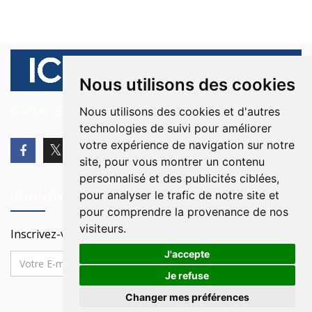
Nous utilisons des cookies
© 2026 Ici Beyrouth. Tous les droits sont réservés.
Nous utilisons des cookies et d'autres
technologies de suivi pour améliorer
votre expérience de navigation sur notre
site, pour vous montrer un contenu
personnalisé et des publicités ciblées,
pour analyser le trafic de notre site et
Newsletter
pour comprendre la provenance de nos
visiteurs.
Inscrivez-vous à notre Newsletter
J'accepte
Je refuse
Changer mes préférences