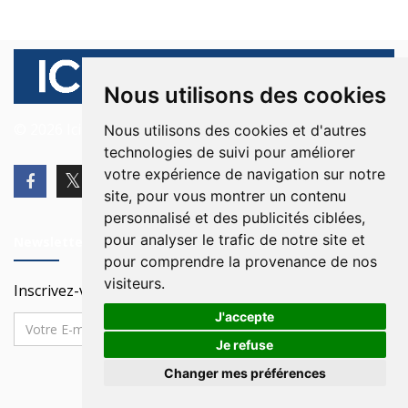
Nous utilisons des cookies
© 2026 Ici Beyrouth. Tous les droits sont réservés.
Nous utilisons des cookies et d'autres
technologies de suivi pour améliorer
votre expérience de navigation sur notre
site, pour vous montrer un contenu
personnalisé et des publicités ciblées,
pour analyser le trafic de notre site et
Newsletter
pour comprendre la provenance de nos
visiteurs.
Inscrivez-vous à notre Newsletter
J'accepte
Je refuse
Changer mes préférences