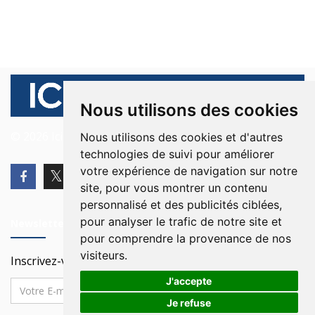
Nous utilisons des cookies
© 2026 Ici Beyrouth. Tous les droits sont réservés.
Nous utilisons des cookies et d'autres
technologies de suivi pour améliorer
votre expérience de navigation sur notre
site, pour vous montrer un contenu
personnalisé et des publicités ciblées,
pour analyser le trafic de notre site et
Newsletter
pour comprendre la provenance de nos
visiteurs.
Inscrivez-vous à notre Newsletter
J'accepte
Je refuse