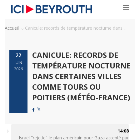
Accueil
Canicule: records de température nocturne dans ...
CANICULE: RECORDS DE
22
JUIN
TEMPÉRATURE NOCTURNE
2026
DANS CERTAINES VILLES
COMME TOURS OU
POITIERS (MÉTÉO-FRANCE)
14:08
Israël "rejette" le plan américain pour Gaza accepté par