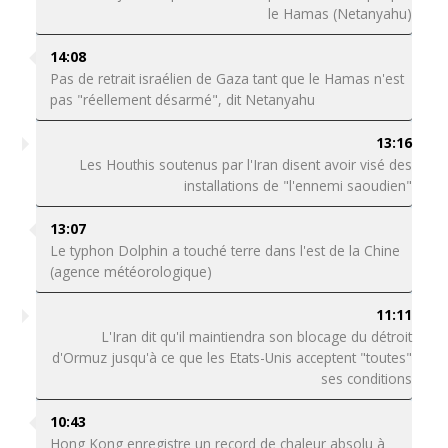
le Hamas (Netanyahu)
14:08
Pas de retrait israélien de Gaza tant que le Hamas n'est
pas "réellement désarmé", dit Netanyahu
13:16
Les Houthis soutenus par l'Iran disent avoir visé des
installations de "l'ennemi saoudien"
13:07
Le typhon Dolphin a touché terre dans l'est de la Chine
(agence météorologique)
11:11
L'Iran dit qu'il maintiendra son blocage du détroit
d'Ormuz jusqu'à ce que les Etats-Unis acceptent "toutes"
ses conditions
10:43
Hong Kong enregistre un record de chaleur absolu à