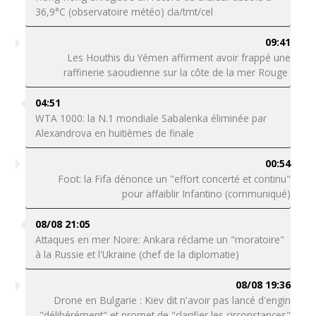
36,9°C (observatoire météo) cla/tmt/cel
09:41
Les Houthis du Yémen affirment avoir frappé une
raffinerie saoudienne sur la côte de la mer Rouge
04:51
WTA 1000: la N.1 mondiale Sabalenka éliminée par
Alexandrova en huitièmes de finale
00:54
Foot: la Fifa dénonce un "effort concerté et continu"
pour affaiblir Infantino (communiqué)
08/08 21:05
Attaques en mer Noire: Ankara réclame un "moratoire"
à la Russie et l'Ukraine (chef de la diplomatie)
08/08 19:36
Drone en Bulgarie : Kiev dit n'avoir pas lancé d'engin
"délibérément" et promet de "clarifier les circonstances"