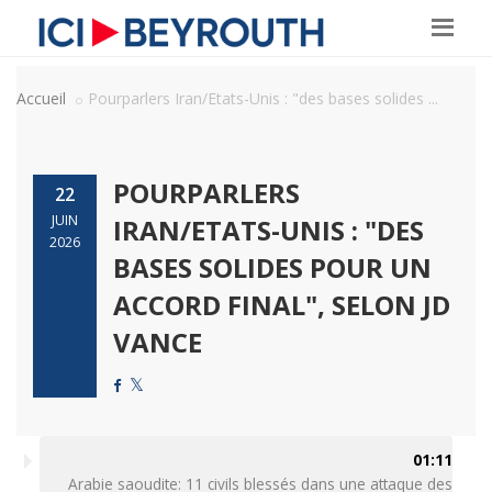
Accueil
Pourparlers Iran/Etats-Unis : "des bases solides ...
POURPARLERS
22
JUIN
IRAN/ETATS-UNIS : "DES
2026
BASES SOLIDES POUR UN
ACCORD FINAL", SELON JD
VANCE
01:11
Arabie saoudite: 11 civils blessés dans une attaque des