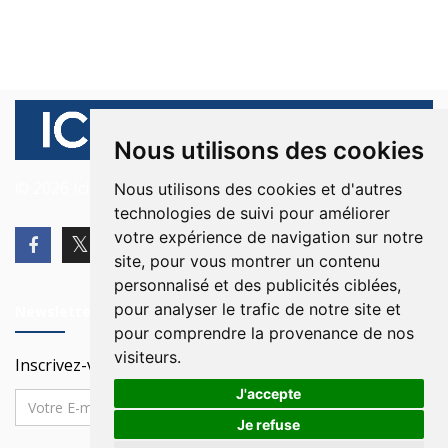
Nous utilisons des cookies
© 2026 Ici Beyrouth. Tous les droits sont réservés.
Nous utilisons des cookies et d'autres
technologies de suivi pour améliorer
votre expérience de navigation sur notre
site, pour vous montrer un contenu
personnalisé et des publicités ciblées,
pour analyser le trafic de notre site et
Newsletter
pour comprendre la provenance de nos
visiteurs.
Inscrivez-vous à notre Newsletter
J'accepte
Je refuse