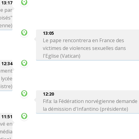
13:17
ée par
oisés"
ienne)
13:05
Le pape rencontrera en France des
victimes de violences sexuelles dans
l'Eglise (Vatican)
12:34
rement
 lycée
istre)
12:20
Fifa: la Fédération norvégienne demande
la démission d'Infantino (présidente)
11:51
ivé en
média