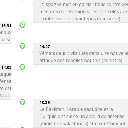
L'Espagne met en garde l'Italie contre de
mesures de rétorsion si les contrôles aux
frontières sont maintenus (ministère)
15:31
et aux
aisse
14:47
Yémen: deux civils tués dans une nouvell
attaque des rebelles houthis (ministre)
14:02
ttaque
éfense
te est
 tous"
13:39
Le Pakistan, l'Arabie saoudite et la
Turquie ont signé un accord de défense
(ministère pakistanais) stm-ceg/thm/adr