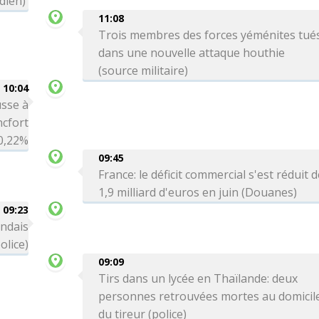
dien)
11:08
Trois membres des forces yéménites tué
dans une nouvelle attaque houthie
(source militaire)
10:04
sse à
ncfort
0,22%
09:45
France: le déficit commercial s'est réduit 
1,9 milliard d'euros en juin (Douanes)
09:23
andais
olice)
09:09
Tirs dans un lycée en Thaïlande: deux
personnes retrouvées mortes au domicil
du tireur (police)