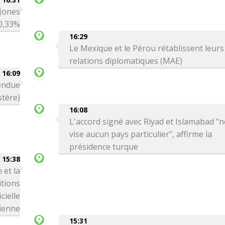
 Jones
0,33%
16:29
Le Mexique et le Pérou rétablissent leurs
relations diplomatiques (MAE)
16:09
tendue
stère)
16:08
L'accord signé avec Riyad et Islamabad "n
vise aucun pays particulier", affirme la
présidence turque
15:38
 et la
itions
cielle
ienne
15:31