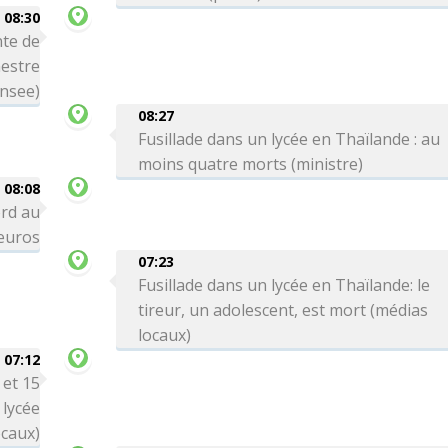
08:30
te de
mestre
Insee)
08:27
Fusillade dans un lycée en Thaïlande : au
moins quatre morts (ministre)
08:08
ord au
'euros
07:23
Fusillade dans un lycée en Thaïlande: le
tireur, un adolescent, est mort (médias
locaux)
07:12
 et 15
 lycée
ocaux)