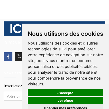
Nous utilisons des cookies
© 2026 Ici Beyrouth. Tous les droits sont réservés.
Nous utilisons des cookies et d'autres
technologies de suivi pour améliorer
votre expérience de navigation sur notre
site, pour vous montrer un contenu
personnalisé et des publicités ciblées,
pour analyser le trafic de notre site et
Newsletter
pour comprendre la provenance de nos
visiteurs.
Inscrivez-vous à notre Newsletter
J'accepte
Je refuse
Changer mes préférences