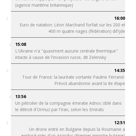
(agence maritime britannique)
16:00
Euro de natation: Léon Marchand forfait sur les 200 et
400 m quatre nages (fédération) dif/jde
15:08
L'Ukraine n'a "quasiment aucune centrale thermique"
intacte à cause de l'invasion russe, dit Zelensky
14:35
Tour de France: la lauréate sortante Pauline Ferrand-
Prévot abandonne avant la 8e étape
13:56
Un pétrolier de la compagnie émiratie Adnoc ciblé dans
le détroit d'Ormuz par l'Iran, selon les Emirats
12:51
Un drone entré en Bulgarie depuis la Roumanie a
explosé près d'un gazoduc (Premier ministre bulgare)