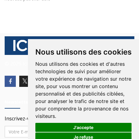
Nous utilisons des cookies
© 2026 Ici Beyrouth. Tous les droits sont réservés.
Nous utilisons des cookies et d'autres
technologies de suivi pour améliorer
votre expérience de navigation sur notre
site, pour vous montrer un contenu
personnalisé et des publicités ciblées,
pour analyser le trafic de notre site et
Newsletter
pour comprendre la provenance de nos
visiteurs.
Inscrivez-vous à notre Newsletter
J'accepte
Je refuse