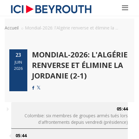
Accueil
Mondial-2026: l'Algérie renverse et élimine la ...
MONDIAL-2026: L'ALGÉRIE
23
JUIN
RENVERSE ET ÉLIMINE LA
2026
JORDANIE (2-1)
05:44
Colombie: six membres de groupes armés tués lors
d'affrontements depuis vendredi (présidence)
05:44