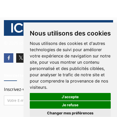
Nous utilisons des cookies
© 2026 Ici Beyrouth. Tous les droits sont réservés.
Nous utilisons des cookies et d'autres
technologies de suivi pour améliorer
votre expérience de navigation sur notre
site, pour vous montrer un contenu
personnalisé et des publicités ciblées,
pour analyser le trafic de notre site et
Newsletter
pour comprendre la provenance de nos
visiteurs.
Inscrivez-vous à notre Newsletter
J'accepte
Je refuse
Changer mes préférences