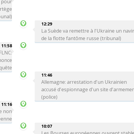
é pour
ortège
bunal)
12:29
La Suède va remettre à l'Ukraine un navi
de la flotte fantôme russe (tribunal)
11:58
 FLNC:
nnonce
nquête
11:46
Allemagne: arrestation d'un Ukrainien
accusé d'espionnage d'un site d'armeme
(police)
11:16
le non
réenne
10:07
Les Bourses européennes ouvrent stabl