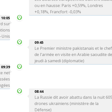
ou en hausse: Paris +0,59%, Londres
+0,18%, Francfort -0,03%
10:05
rd sur
ations
s-Unis
09:45
Le Premier ministre pakistanais et le che
de l'armée en visite en Arabie saoudite d
jeudi à samedi (diplomatie)
09:39
ce net
issées
ngées
08:44
La Russie dit avoir abattu dans la nuit 60
drones ukrainiens (ministère de la
Défense)