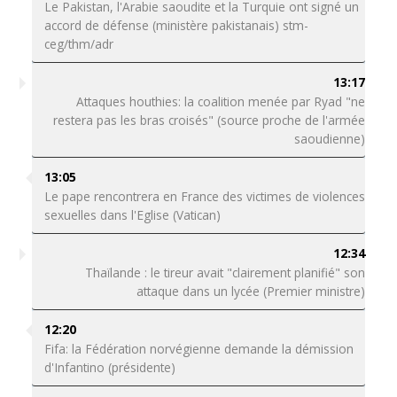
Le Pakistan, l'Arabie saoudite et la Turquie ont signé un
accord de défense (ministère pakistanais) stm-
ceg/thm/adr
13:17
Attaques houthies: la coalition menée par Ryad "ne
restera pas les bras croisés" (source proche de l'armée
saoudienne)
13:05
Le pape rencontrera en France des victimes de violences
sexuelles dans l'Eglise (Vatican)
12:34
Thaïlande : le tireur avait "clairement planifié" son
attaque dans un lycée (Premier ministre)
12:20
Fifa: la Fédération norvégienne demande la démission
d'Infantino (présidente)