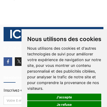
Nous utilisons des cookies
© 2026 Ici Beyrouth. Tous les droits sont réservés.
Nous utilisons des cookies et d'autres
technologies de suivi pour améliorer
votre expérience de navigation sur notre
site, pour vous montrer un contenu
personnalisé et des publicités ciblées,
pour analyser le trafic de notre site et
Newsletter
pour comprendre la provenance de nos
visiteurs.
Inscrivez-vous à notre Newsletter
J'accepte
Je refuse