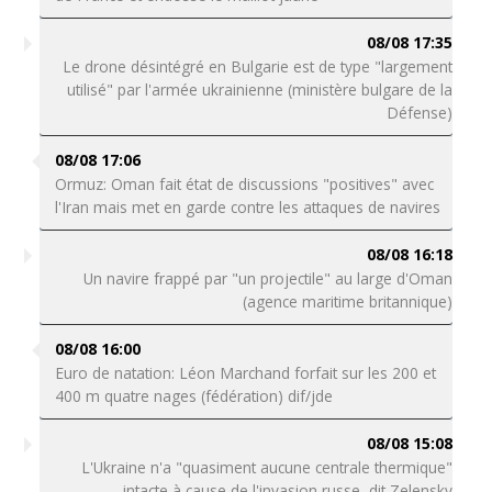
08/08 17:35
Le drone désintégré en Bulgarie est de type "largement
utilisé" par l'armée ukrainienne (ministère bulgare de la
Défense)
08/08 17:06
Ormuz: Oman fait état de discussions "positives" avec
l'Iran mais met en garde contre les attaques de navires
08/08 16:18
Un navire frappé par "un projectile" au large d'Oman
(agence maritime britannique)
08/08 16:00
Euro de natation: Léon Marchand forfait sur les 200 et
400 m quatre nages (fédération) dif/jde
08/08 15:08
L'Ukraine n'a "quasiment aucune centrale thermique"
intacte à cause de l'invasion russe, dit Zelensky