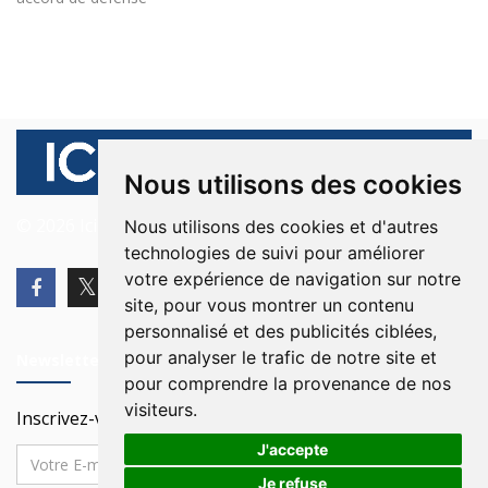
Nous utilisons des cookies
© 2026 Ici Beyrouth. Tous les droits sont réservés.
Nous utilisons des cookies et d'autres
technologies de suivi pour améliorer
votre expérience de navigation sur notre
site, pour vous montrer un contenu
personnalisé et des publicités ciblées,
pour analyser le trafic de notre site et
Newsletter
pour comprendre la provenance de nos
visiteurs.
Inscrivez-vous à notre Newsletter
J'accepte
Je refuse