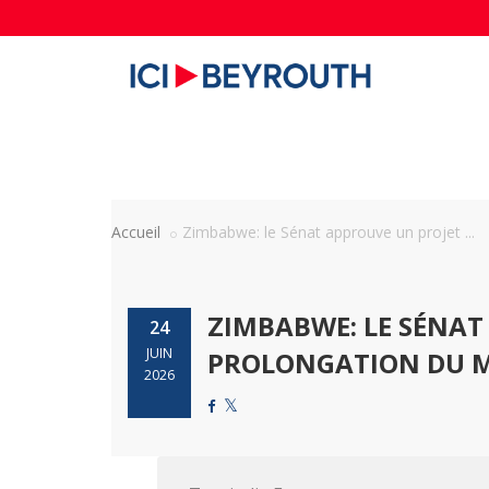
Accueil
Zimbabwe: le Sénat approuve un projet ...
ZIMBABWE: LE SÉNAT
24
JUIN
PROLONGATION DU MA
2026