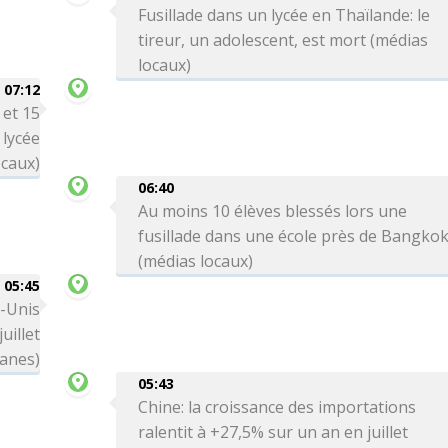
Fusillade dans un lycée en Thaïlande: le
tireur, un adolescent, est mort (médias
locaux)
07:12
 et 15
 lycée
ocaux)
06:40
Au moins 10 élèves blessés lors une
fusillade dans une école près de Bangko
(médias locaux)
05:45
s-Unis
uillet
anes)
05:43
Chine: la croissance des importations
ralentit à +27,5% sur un an en juillet