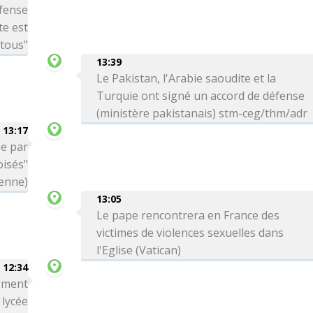
éfense
te est
 tous"
13:39
Le Pakistan, l'Arabie saoudite et la
Turquie ont signé un accord de défense
(ministère pakistanais) stm-ceg/thm/adr
13:17
ée par
oisés"
ienne)
13:05
Le pape rencontrera en France des
victimes de violences sexuelles dans
l'Eglise (Vatican)
12:34
rement
 lycée