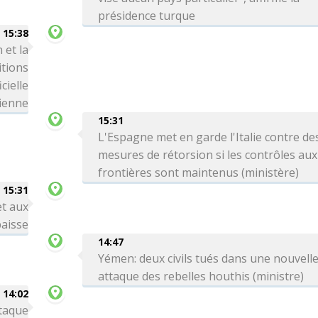
présidence turque
15:38
 et la
itions
cielle
ienne
15:31
L'Espagne met en garde l'Italie contre de
mesures de rétorsion si les contrôles aux
frontières sont maintenus (ministère)
15:31
et aux
aisse
14:47
Yémen: deux civils tués dans une nouvell
attaque des rebelles houthis (ministre)
14:02
ttaque