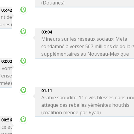
(Douanes)
05:42
ent de
uanes)
03:04
Mineurs sur les réseaux sociaux: Meta
condamné à verser 567 millions de dollar
supplémentaires au Nouveau-Mexique
02:02
n vont
éfense
armée)
01:11
Arabie saoudite: 11 civils blessés dans un
attaque des rebelles yéménites houthis
(coalition menée par Ryad)
00:56
ice et