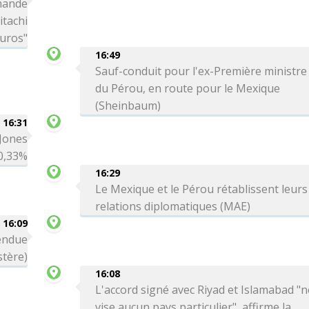
mande
itachi
euros"
16:49
Sauf-conduit pour l'ex-Première ministre
du Pérou, en route pour le Mexique
(Sheinbaum)
16:31
 Jones
0,33%
16:29
Le Mexique et le Pérou rétablissent leurs
relations diplomatiques (MAE)
16:09
tendue
stère)
16:08
L'accord signé avec Riyad et Islamabad "n
vise aucun pays particulier", affirme la