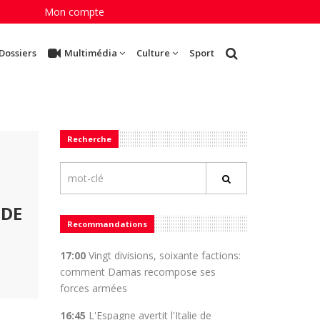
Mon compte
Dossiers
Multimédia
Culture
Sport
Recherche
 DE
Recommandations
17:00
Vingt divisions, soixante factions:
comment Damas recompose ses
forces armées
16:45
L'Espagne avertit l'Italie de