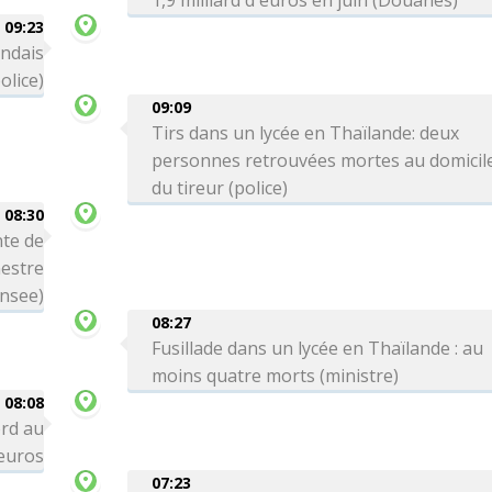
1,9 milliard d'euros en juin (Douanes)
09:23
andais
olice)
09:09
Tirs dans un lycée en Thaïlande: deux
personnes retrouvées mortes au domicil
du tireur (police)
08:30
te de
mestre
Insee)
08:27
Fusillade dans un lycée en Thaïlande : au
moins quatre morts (ministre)
08:08
ord au
'euros
07:23