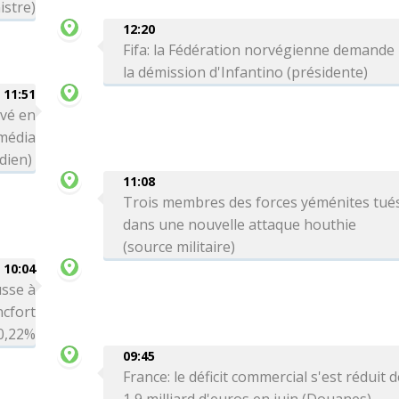
istre)
12:20
Fifa: la Fédération norvégienne demande
la démission d'Infantino (présidente)
11:51
ivé en
média
dien)
11:08
Trois membres des forces yéménites tué
dans une nouvelle attaque houthie
(source militaire)
10:04
sse à
ncfort
0,22%
09:45
France: le déficit commercial s'est réduit 