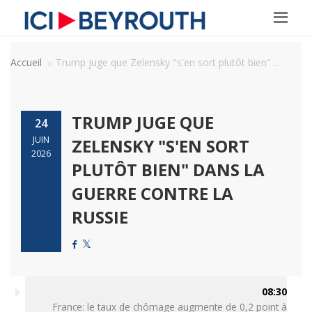
Accueil
Trump juge que Zelensky "s'en sort plutôt bien" ...
TRUMP JUGE QUE
24
JUIN
ZELENSKY "S'EN SORT
2026
PLUTÔT BIEN" DANS LA
GUERRE CONTRE LA
RUSSIE
08:30
France: le taux de chômage augmente de 0,2 point à