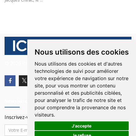
Nous utilisons des cookies
© 2026 Ici Beyrouth. Tous les droits sont réservés.
Nous utilisons des cookies et d'autres
technologies de suivi pour améliorer
votre expérience de navigation sur notre
site, pour vous montrer un contenu
personnalisé et des publicités ciblées,
pour analyser le trafic de notre site et
Newsletter
pour comprendre la provenance de nos
visiteurs.
Inscrivez-vous à notre Newsletter
J'accepte
Je refuse