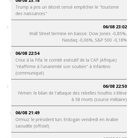
06/08 23:18
Trump a pris un décret censé empêcher le "tourisme
des naissances"
06/08 23:02
Wall Street termine en baisse: Dow Jones -0,85%,
Nasdaq -0,06%, S&P 500 -0,18%
06/08 22:54
Crise à la Fifa: le comité exécutif de la CAF (Afrique)
"réaffirme à l'unanimité son soutien" à Infantino
(communiqué)
06/08 22:50
Yémen: le bilan de l'attaque des rebelles houthis s'élève
à 58 morts (source militaire)
06/08 21:49
Ormuz: le président turc Erdogan vendredi en Arabie
saoudite (officiel)