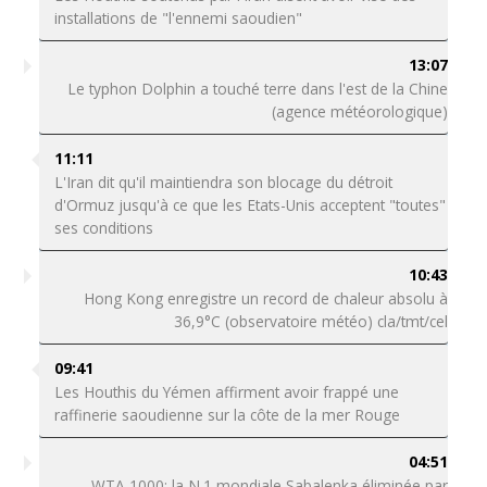
installations de "l'ennemi saoudien"
13:07
Le typhon Dolphin a touché terre dans l'est de la Chine
(agence météorologique)
11:11
L'Iran dit qu'il maintiendra son blocage du détroit
d'Ormuz jusqu'à ce que les Etats-Unis acceptent "toutes"
ses conditions
10:43
Hong Kong enregistre un record de chaleur absolu à
36,9°C (observatoire météo) cla/tmt/cel
09:41
Les Houthis du Yémen affirment avoir frappé une
raffinerie saoudienne sur la côte de la mer Rouge
04:51
WTA 1000: la N.1 mondiale Sabalenka éliminée par