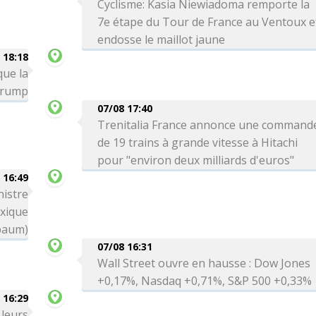
Cyclisme: Kasia Niewiadoma remporte la
7e étape du Tour de France au Ventoux e
endosse le maillot jaune
 18:18
que la
 Trump
07/08 17:40
Trenitalia France annonce une command
de 19 trains à grande vitesse à Hitachi
pour "environ deux milliards d'euros"
 16:49
nistre
exique
baum)
07/08 16:31
Wall Street ouvre en hausse : Dow Jones
+0,17%, Nasdaq +0,71%, S&P 500 +0,33%
 16:29
 leurs