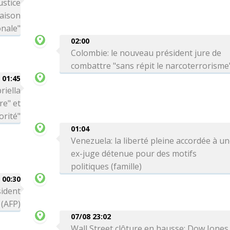
ustice
Maison
onale"
02:00
Colombie: le nouveau président jure de
combattre "sans répit le narcoterrorisme
01:45
riella
re" et
orité"
01:04
Venezuela: la liberté pleine accordée à u
ex-juge détenue pour des motifs
politiques (famille)
00:30
sident
 (AFP)
07/08 23:02
Wall Street clôture en hausse: Dow Jones