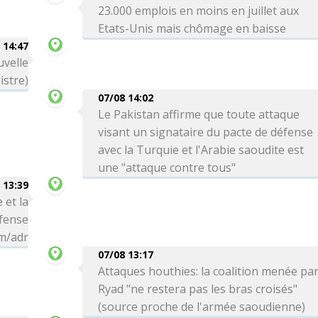
23.000 emplois en moins en juillet aux
Etats-Unis mais chômage en baisse
 14:47
uvelle
istre)
07/08 14:02
Le Pakistan affirme que toute attaque
visant un signataire du pacte de défense
avec la Turquie et l'Arabie saoudite est
une "attaque contre tous"
 13:39
 et la
éfense
hm/adr
07/08 13:17
Attaques houthies: la coalition menée pa
Ryad "ne restera pas les bras croisés"
(source proche de l'armée saoudienne)