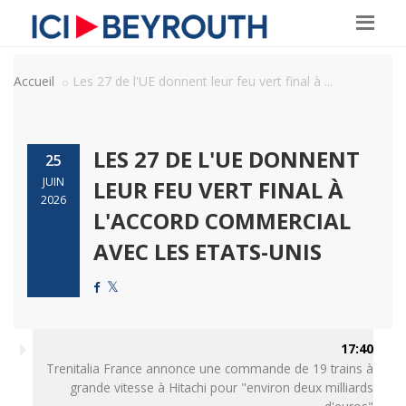
Accueil
Les 27 de l'UE donnent leur feu vert final à ...
LES 27 DE L'UE DONNENT
25
JUIN
LEUR FEU VERT FINAL À
2026
L'ACCORD COMMERCIAL
AVEC LES ETATS-UNIS
17:40
Trenitalia France annonce une commande de 19 trains à
grande vitesse à Hitachi pour "environ deux milliards