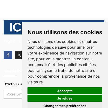
Nous utilisons des cookies
© 2026 Ici Beyrouth. Tous les droits sont réservés.
Nous utilisons des cookies et d'autres
technologies de suivi pour améliorer
votre expérience de navigation sur notre
site, pour vous montrer un contenu
personnalisé et des publicités ciblées,
pour analyser le trafic de notre site et
Newsletter
pour comprendre la provenance de nos
visiteurs.
Inscrivez-vous à notre Newsletter
J'accepte
Je refuse
Changer mes préférences