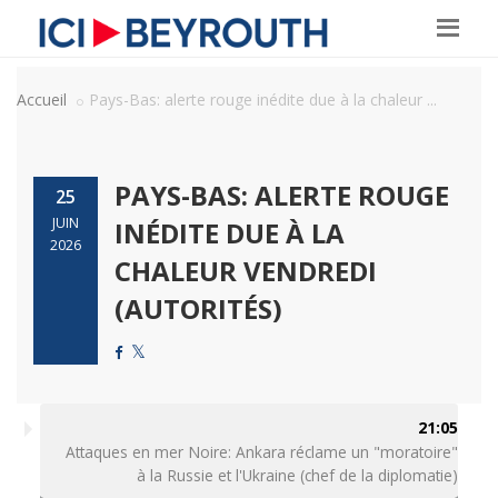
Accueil
Pays-Bas: alerte rouge inédite due à la chaleur ...
PAYS-BAS: ALERTE ROUGE
25
JUIN
INÉDITE DUE À LA
2026
CHALEUR VENDREDI
(AUTORITÉS)
21:05
Attaques en mer Noire: Ankara réclame un "moratoire"
à la Russie et l'Ukraine (chef de la diplomatie)