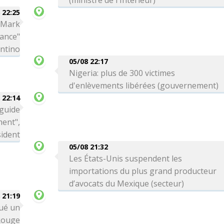
(ministre de l'Intérieur)
 22:25
a Mark
iance"
antino
05/08 22:17
Nigeria: plus de 300 victimes
d'enlèvements libérées (gouvernement)
 22:14
 guide
ment",
sident
05/08 21:32
Les États-Unis suspendent les
importations du plus grand producteur
d’avocats du Mexique (secteur)
 21:19
qué un
Rouge