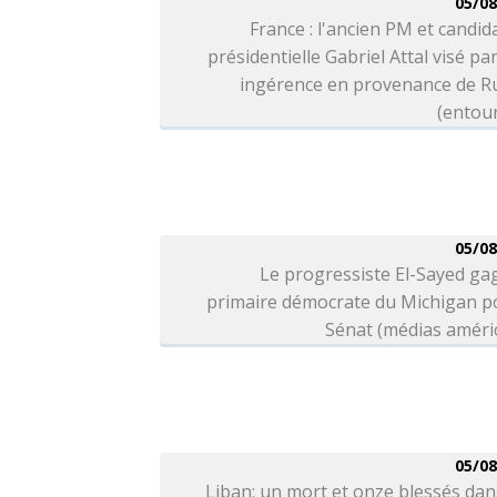
05/08
France : l'ancien PM et candida
présidentielle Gabriel Attal visé pa
ingérence en provenance de Ru
(entou
05/08
Le progressiste El-Sayed ga
primaire démocrate du Michigan po
Sénat (médias améri
05/08
Liban: un mort et onze blessés da