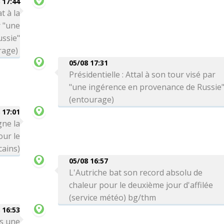
 17:44
t à la
r "une
ssie"
rage)
05/08 17:31
Présidentielle : Attal à son tour visé par
"une ingérence en provenance de Russie
(entourage)
 17:01
gne la
ur le
cains)
05/08 16:57
L'Autriche bat son record absolu de
chaleur pour le deuxième jour d'affilée
(service météo) bg/thm
 16:53
ns une