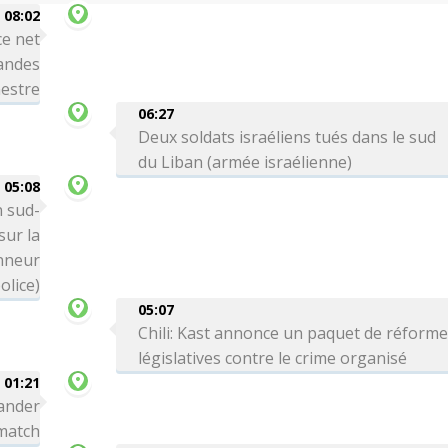
08:02
ce net
andes
mestre
06:27
Deux soldats israéliens tués dans le sud
du Liban (armée israélienne)
05:08
n sud-
ur la
onneur
olice)
05:07
Chili: Kast annonce un paquet de réform
législatives contre le crime organisé
01:21
ander
 match