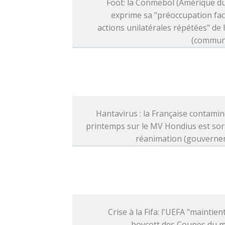
Foot: la Conmebol (Amérique d
exprime sa "préoccupation fa
actions unilatérales répétées" de l
(commun
Hantavirus : la Française contami
printemps sur le MV Hondius est sor
réanimation (gouverne
Crise à la Fifa: l'UEFA "maintien
boycott des Coupes du 