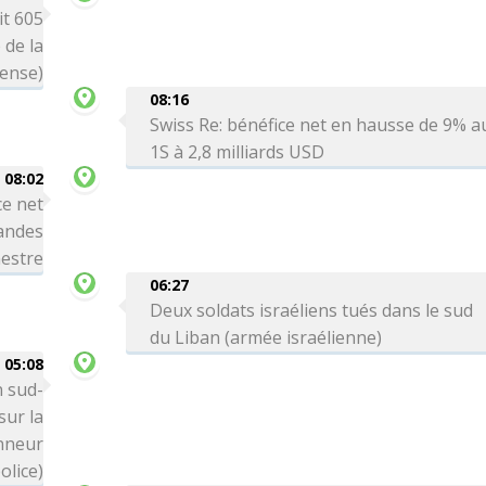
it 605
 de la
ense)
08:16
Swiss Re: bénéfice net en hausse de 9% a
1S à 2,8 milliards USD
08:02
ce net
andes
mestre
06:27
Deux soldats israéliens tués dans le sud
du Liban (armée israélienne)
05:08
n sud-
ur la
onneur
olice)