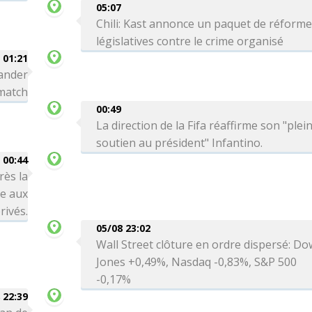
05:07
Chili: Kast annonce un paquet de réform
législatives contre le crime organisé
01:21
ander
 match
00:49
La direction de la Fifa réaffirme son "plei
soutien au président" Infantino.
00:44
rès la
re aux
rivés.
05/08 23:02
Wall Street clôture en ordre dispersé: Do
Jones +0,49%, Nasdaq -0,83%, S&P 500
-0,17%
 22:39