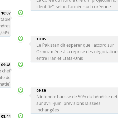
La Corée du Nord a tiré un "projectile no
identifié", selon l'armée sud-coréenne
10:07
table
ondres
-0,03%
10:05
Le Pakistan dit espérer que l'accord sur
Ormuz mène à la reprise des négociation
entre Iran et Etats-Unis
09:45
e chef
ite de
matie)
09:39
Nintendo: hausse de 50% du bénéfice net
sur avril-juin, prévisions laissées
inchangées
08:44