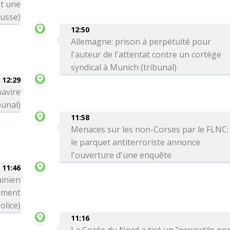
st une
russe)
12:50
Allemagne: prison à perpétuité pour
l'auteur de l'attentat contre un cortège
syndical à Munich (tribunal)
12:29
navire
bunal)
11:58
Menaces sur les non-Corses par le FLNC:
le parquet antiterroriste annonce
l'ouverture d'une enquête
11:46
ainien
ement
olice)
11:16