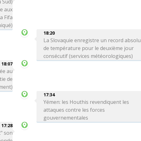
u Sud)
ce aux
a Fifa
iqué)
18:20
La Slovaquie enregistre un record absolu
de température pour le deuxième jour
consécutif (services météorologiques)
18:07
née au
tie de
ment)
17:34
Yémen: les Houthis revendiquent les
attaques contre les forces
gouvernementales
17:28
t" son
monde