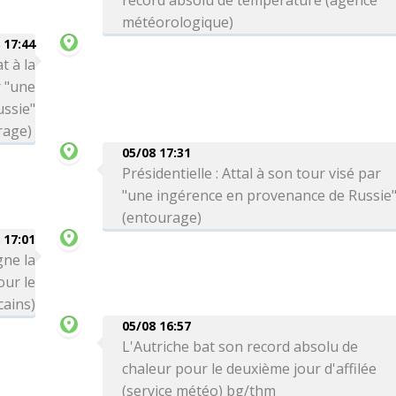
record absolu de température (agence
météorologique)
 17:44
t à la
r "une
ssie"
rage)
05/08 17:31
Présidentielle : Attal à son tour visé par
"une ingérence en provenance de Russie
(entourage)
 17:01
gne la
ur le
cains)
05/08 16:57
L'Autriche bat son record absolu de
chaleur pour le deuxième jour d'affilée
(service météo) bg/thm