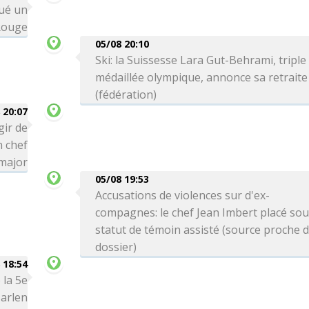
qué un
Rouge
05/08 20:10
Ski: la Suissesse Lara Gut-Behrami, triple
médaillée olympique, annonce sa retraite
(fédération)
 20:07
gir de
n chef
-major
05/08 19:53
Accusations de violences sur d'ex-
compagnes: le chef Jean Imbert placé so
statut de témoin assisté (source proche 
dossier)
 18:54
 la 5e
arlen