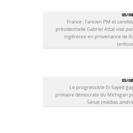
05/08
France : l'ancien PM et candida
présidentielle Gabriel Attal visé pa
ingérence en provenance de Ru
(entou
05/08
Le progressiste El-Sayed ga
primaire démocrate du Michigan po
Sénat (médias améri