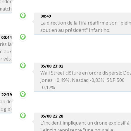
ander
 match
00:49
La direction de la Fifa réaffirme son "plei
soutien au président" Infantino.
00:44
rès la
re aux
rivés.
05/08 23:02
Wall Street clôture en ordre dispersé: Do
Jones +0,49%, Nasdaq -0,83%, S&P 500
-0,17%
 22:39
can de
logie)
05/08 22:28
L'incident impliquant un drone explosif à
Leipzig représente "une nouvelle