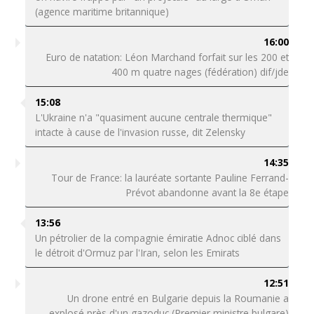
(agence maritime britannique)
16:00
Euro de natation: Léon Marchand forfait sur les 200 et
400 m quatre nages (fédération) dif/jde
15:08
L'Ukraine n'a "quasiment aucune centrale thermique"
intacte à cause de l'invasion russe, dit Zelensky
14:35
Tour de France: la lauréate sortante Pauline Ferrand-
Prévot abandonne avant la 8e étape
13:56
Un pétrolier de la compagnie émiratie Adnoc ciblé dans
le détroit d'Ormuz par l'Iran, selon les Emirats
12:51
Un drone entré en Bulgarie depuis la Roumanie a
explosé près d'un gazoduc (Premier ministre bulgare)