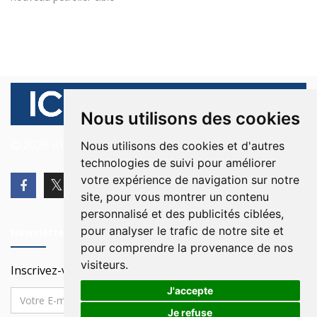
Nous utilisons des cookies
© 2026 Ici Beyrouth. Tous les droits sont réservés.
Nous utilisons des cookies et d'autres
technologies de suivi pour améliorer
votre expérience de navigation sur notre
site, pour vous montrer un contenu
personnalisé et des publicités ciblées,
pour analyser le trafic de notre site et
Newsletter
pour comprendre la provenance de nos
visiteurs.
Inscrivez-vous à notre Newsletter
J'accepte
Je refuse